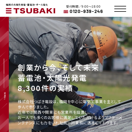
福岡の太陽光発電・蓄電池・オール電化
受付時間／9:00〜18:00
0120-939-246
創業から今、そして未来
蓄電池・太陽光発電
8,300件の実績
SCROLL
株式会社つばき電設は、福岡を中心に電気工事業を主として
歩んで参りました。
近年では関西や関東にも営業所を設置し、
お一人でも多くのお客様に満足していただけるようアフターメ
ンテナンスにも力をいれ社員一同業務に邁進しております。